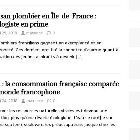
isan plombier en Île-de-France :
logiste en prime
i 25, 2018
maxance
0
lombiers franciliens gagnent en exemplarité et en
enneté. Ces derniers ont tiré la sonnette d’alarme quant à
tuation des jeunes aspirants à devenir
[…]
 : la consommation française comparée
monde francophone
i 24, 2018
maxance
0
rver les ressources naturelles vitales est devenu une
ation, plus qu’une rêverie écologique. L’eau se raréfie sur
e soutenu, soulevant les préoccupations jusque chez les