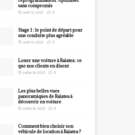
reprogrammation : optimiser
sans compromis
août 12, 2025
0
Stage 1 : le point de départ pour
une conduite plus agréable
août 12, 2025
0
Louer une voiture à Raiatea : ce
que nos clients en disent
juillet 16, 2025
0
Les plus belles vues
panoramiques de Raiatea à
découvrir en voiture
juillet 16, 2025
0
Comment bien choisir son
véhicule de location à Raiatea ?