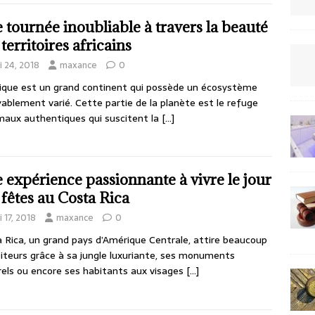
 tournée inoubliable à travers la beauté
territoires africains
i 24, 2018
maxance
0
rique est un grand continent qui possède un écosystème
yablement varié. Cette partie de la planète est le refuge
maux authentiques qui suscitent la
[…]
 expérience passionnante à vivre le jour
 fêtes au Costa Rica
 17, 2018
maxance
0
 Rica, un grand pays d’Amérique Centrale, attire beaucoup
siteurs grâce à sa jungle luxuriante, ses monuments
rels ou encore ses habitants aux visages
[…]