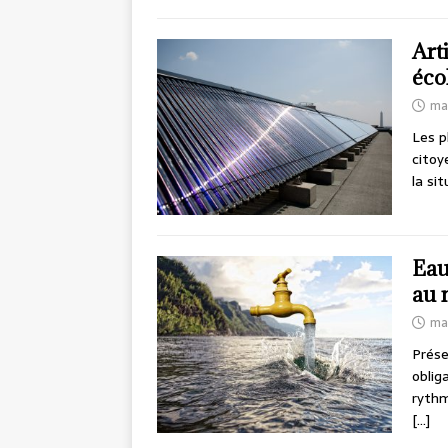
Art
éco
ma
Les p
citoy
la si
Eau
au 
ma
Prése
oblig
rythm
[…]