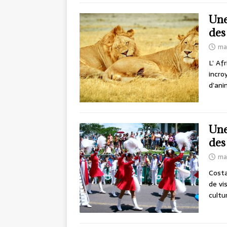
Une
des 
ma
L’ Af
incro
d’ani
Une
des
mai
Costa
de vi
cultu