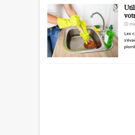
Uti
vot
mai
Les c
s’éva
plomb