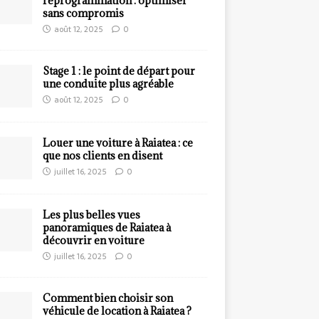
reprogrammation : optimiser
sans compromis
août 12, 2025
0
Stage 1 : le point de départ pour
une conduite plus agréable
août 12, 2025
0
Louer une voiture à Raiatea : ce
que nos clients en disent
juillet 16, 2025
0
Les plus belles vues
panoramiques de Raiatea à
découvrir en voiture
juillet 16, 2025
0
Comment bien choisir son
véhicule de location à Raiatea ?